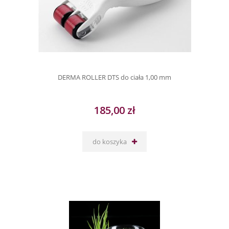
DERMA ROLLER DTS do ciała 1,00 mm
185,00 zł
do koszyka