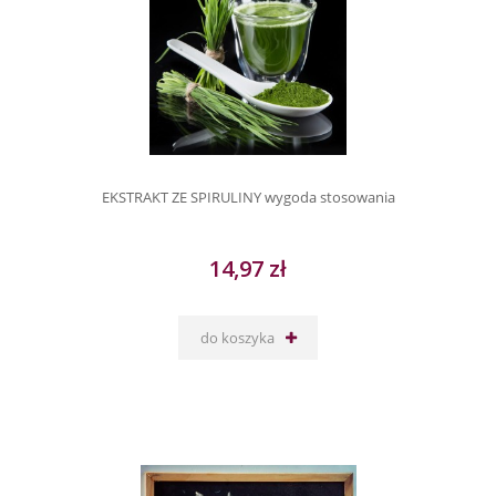
EKSTRAKT ZE SPIRULINY wygoda stosowania
14,97 zł
do koszyka