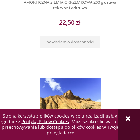
AMORFICZNA ZIEMIA OKRZEMKOWA 200 g usuwa
toksyny i odtruwa
22,50 zł
powiadom o dostępności
Strona korzysta z plików cookies w celu realizacji usług i
zgodnie z
Polityką Plików Cookies
. Możesz określić warunki
przechowywania lub dostępu do plików cookies w Twojej
przeglądarce.