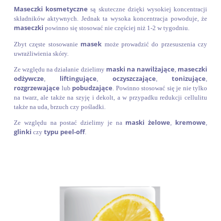
Maseczki kosmetyczne
są skuteczne dzięki wysokiej koncentracji
składników aktywnych. Jednak ta wysoka koncentracja powoduje, że
maseczki
powinno się stosować nie częściej niż 1-2 w tygodniu.
masek
Zbyt częste stosowanie
może prowadzić do przesuszenia czy
uwrażliwienia skóry.
maski na nawilżające
maseczki
Ze względu na działanie dzielimy
,
odżywcze
liftingujące
oczyszczające
tonizujące
,
,
,
,
rozgrzewające
pobudzające
lub
. Powinno stosować się je nie tylko
na twarz, ale także na szyję i dekolt, a w przypadku redukcji cellulitu
także na uda, brzuch czy pośladki.
maski żelowe
kremowe
Ze względu na postać dzielimy je na
,
,
glinki
typu peel-off
czy
.