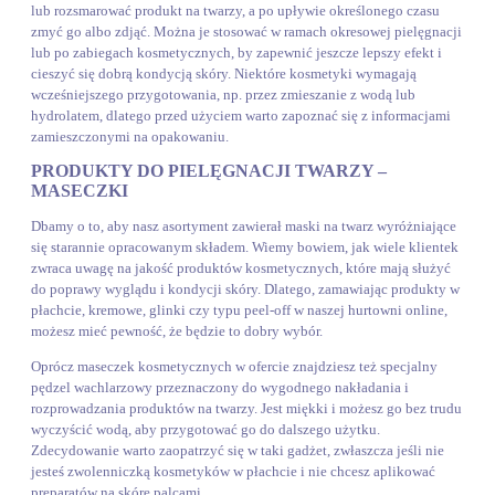
lub rozsmarować produkt na twarzy, a po upływie określonego czasu
zmyć go albo zdjąć. Można je stosować w ramach okresowej pielęgnacji
lub po zabiegach kosmetycznych, by zapewnić jeszcze lepszy efekt i
cieszyć się dobrą kondycją skóry. Niektóre kosmetyki wymagają
wcześniejszego przygotowania, np. przez zmieszanie z wodą lub
hydrolatem, dlatego przed użyciem warto zapoznać się z informacjami
zamieszczonymi na opakowaniu.
PRODUKTY DO PIELĘGNACJI TWARZY –
MASECZKI
Dbamy o to, aby nasz asortyment zawierał maski na twarz wyróżniające
się starannie opracowanym składem. Wiemy bowiem, jak wiele klientek
zwraca uwagę na jakość produktów kosmetycznych, które mają służyć
do poprawy wyglądu i kondycji skóry. Dlatego, zamawiając produkty w
płachcie, kremowe, glinki czy typu peel-off w naszej hurtowni online,
możesz mieć pewność, że będzie to dobry wybór.
Oprócz maseczek kosmetycznych w ofercie znajdziesz też specjalny
pędzel wachlarzowy przeznaczony do wygodnego nakładania i
rozprowadzania produktów na twarzy. Jest miękki i możesz go bez trudu
wyczyścić wodą, aby przygotować go do dalszego użytku.
Zdecydowanie warto zaopatrzyć się w taki gadżet, zwłaszcza jeśli nie
jesteś zwolenniczką kosmetyków w płachcie i nie chcesz aplikować
preparatów na skórę palcami.