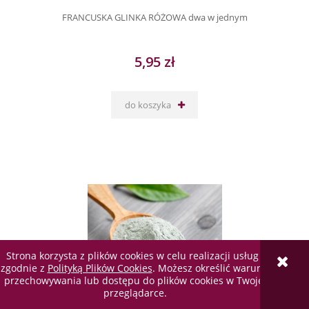
FRANCUSKA GLINKA RÓŻOWA dwa w jednym
5,95 zł
do koszyka
Strona korzysta z plików cookies w celu realizacji usług i
zgodnie z
Polityką Plików Cookies
. Możesz określić warunki
przechowywania lub dostępu do plików cookies w Twojej
przeglądarce.