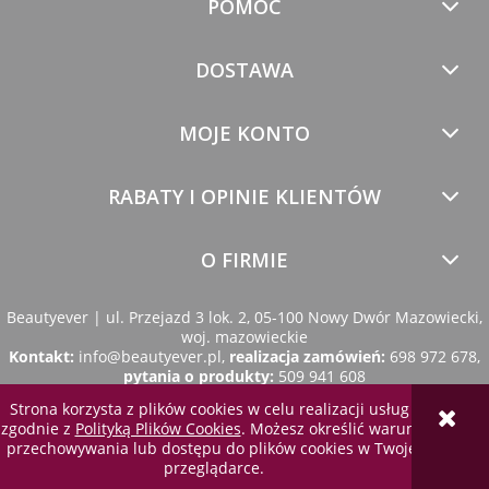
POMOC
DOSTAWA
MOJE KONTO
RABATY I OPINIE KLIENTÓW
O FIRMIE
Beautyever | ul. Przejazd 3 lok. 2, 05-100 Nowy Dwór Mazowiecki,
woj. mazowieckie
Kontakt:
info@beautyever.pl
,
realizacja zamówień:
698 972 678
,
pytania o produkty:
509 941 608
Strona korzysta z plików cookies w celu realizacji usług i
zgodnie z
Polityką Plików Cookies
. Możesz określić warunki
pokaż pełną wersję strony
przechowywania lub dostępu do plików cookies w Twojej
przeglądarce.
Sklep internetowy Shoper.pl