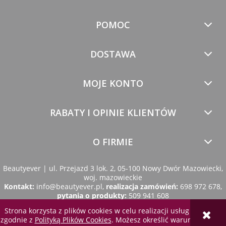
POMOC
DOSTAWA
MOJE KONTO
RABATY I OPINIE KLIENTÓW
O FIRMIE
Beautyever | ul. Przejazd 3 lok. 2, 05-100 Nowy Dwór Mazowiecki,
woj. mazowieckie
Kontakt:
info@beautyever.pl
,
realizacja zamówień:
698 972 678
,
pytania o produkty:
509 941 608
Strona korzysta z plików cookies w celu realizacji usług i
zgodnie z
Polityką Plików Cookies
. Możesz określić warunki
pokaż pełną wersję strony