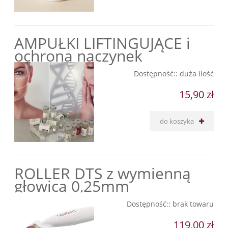
AMPUŁKI LIFTINGUJĄCE i
ochrona naczynek
Dostępność::
duża ilość
15,90 zł
do koszyka
ROLLER DTS z wymienną
głowicą 0,25mm
Dostępność::
brak towaru
119,00 zł