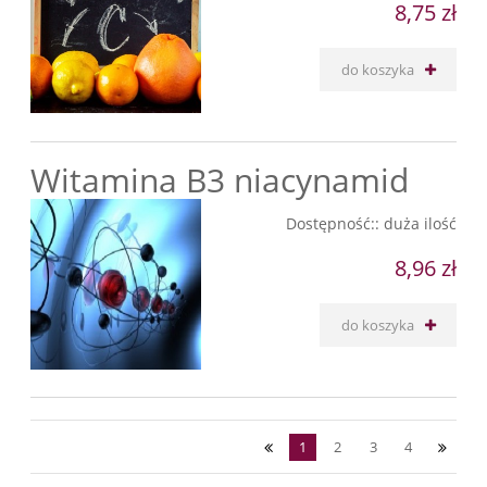
8,75 zł
do koszyka
Witamina B3 niacynamid
Dostępność::
duża ilość
8,96 zł
do koszyka
1
2
3
4