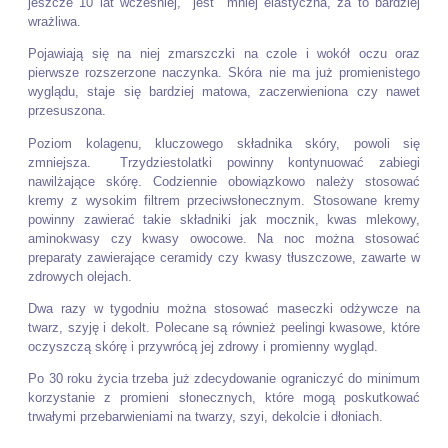
jeszcze 10 lat wcześniej, jest mniej elastyczna, za to bardziej
wrażliwa.
Pojawiają się na niej zmarszczki na czole i wokół oczu oraz
pierwsze rozszerzone naczynka. Skóra nie ma już promienistego
wyglądu, staje się bardziej matowa, zaczerwieniona czy nawet
przesuszona.
Poziom kolagenu, kluczowego składnika skóry, powoli się
zmniejsza. Trzydziestolatki powinny kontynuować zabiegi
nawilżające skórę. Codziennie obowiązkowo należy stosować
kremy z wysokim filtrem przeciwsłonecznym. Stosowane kremy
powinny zawierać takie składniki jak mocznik, kwas mlekowy,
aminokwasy czy kwasy owocowe. Na noc można stosować
preparaty zawierające ceramidy czy kwasy tłuszczowe, zawarte w
zdrowych olejach.
Dwa razy w tygodniu można stosować maseczki odżywcze na
twarz, szyję i dekolt. Polecane są również peelingi kwasowe, które
oczyszczą skórę i przywrócą jej zdrowy i promienny wygląd.
Po 30 roku życia trzeba już zdecydowanie ograniczyć do minimum
korzystanie z promieni słonecznych, które mogą poskutkować
trwałymi przebarwieniami na twarzy, szyi, dekolcie i dłoniach.