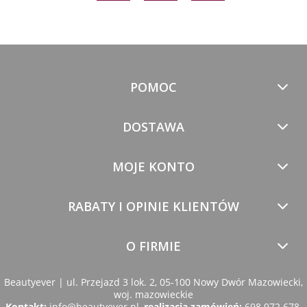
POMOC
DOSTAWA
MOJE KONTO
RABATY I OPINIE KLIENTÓW
O FIRMIE
Beautyever | ul. Przejazd 3 lok. 2, 05-100 Nowy Dwór Mazowiecki,
woj. mazowieckie
Kontakt:
info@beautyever.pl
,
realizacja zamówień:
698 972 678
,