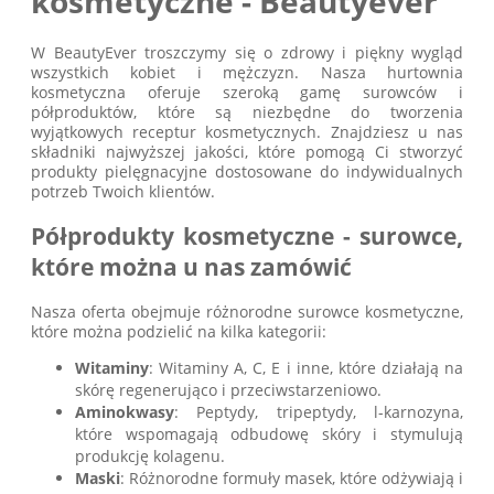
kosmetyczne - Beautyever
W BeautyEver troszczymy się o zdrowy i piękny wygląd
wszystkich kobiet i mężczyzn. Nasza hurtownia
kosmetyczna oferuje szeroką gamę surowców i
półproduktów, które są niezbędne do tworzenia
wyjątkowych receptur kosmetycznych. Znajdziesz u nas
składniki najwyższej jakości, które pomogą Ci stworzyć
produkty pielęgnacyjne dostosowane do indywidualnych
potrzeb Twoich klientów.
Półprodukty kosmetyczne - surowce,
które można u nas zamówić
Nasza oferta obejmuje różnorodne surowce kosmetyczne,
które można podzielić na kilka kategorii:
Witaminy
: Witaminy A, C, E i inne, które działają na
skórę regenerująco i przeciwstarzeniowo.
Aminokwasy
: Peptydy, tripeptydy, l-karnozyna,
które wspomagają odbudowę skóry i stymulują
produkcję kolagenu.
Maski
: Różnorodne formuły masek, które odżywiają i