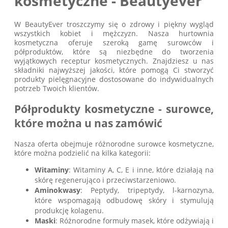
kosmetyczne - Beautyever
W BeautyEver troszczymy się o zdrowy i piękny wygląd
wszystkich kobiet i mężczyzn. Nasza hurtownia
kosmetyczna oferuje szeroką gamę surowców i
półproduktów, które są niezbędne do tworzenia
wyjątkowych receptur kosmetycznych. Znajdziesz u nas
składniki najwyższej jakości, które pomogą Ci stworzyć
produkty pielęgnacyjne dostosowane do indywidualnych
potrzeb Twoich klientów.
Półprodukty kosmetyczne - surowce,
które można u nas zamówić
Nasza oferta obejmuje różnorodne surowce kosmetyczne,
które można podzielić na kilka kategorii:
Witaminy
: Witaminy A, C, E i inne, które działają na
skórę regenerująco i przeciwstarzeniowo.
Aminokwasy
: Peptydy, tripeptydy, l-karnozyna,
które wspomagają odbudowę skóry i stymulują
produkcję kolagenu.
Maski
: Różnorodne formuły masek, które odżywiają i