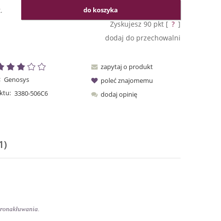
.
do koszyka
Zyskujesz
90
pkt [
?
]
dodaj do przechowalni
zapytaj o produkt
:
Genosys
poleć znajomemu
ktu:
3380-506C6
dodaj opinię
1)
tów
kronakłuwania.