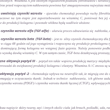
onośnych. Witamina A jest istotnym regulatorem podziału fibroblastów i keranoc
órze przed rozpoczęciem nakłuwania powinna być zmagazynowana najwyższa moż
i uwalniają czynniki wzrostu
- zjawisko chemotaksji powoduje ruchy fibrobla
uczowe na tym etapie jest zapotrzebowanie na witaminę C, ponieważ bez jej 
ne
do produkcji kolagenu i powstałe włókna będą wadliwie ułożone.
czynnika wzrostu alfa (TGF-alfa)
– ułatwia proces odnawiania się nabłonka, c
czynnika wzrostu beta (TGF-beta)
– jest to silny czynnik chemotaksyczny dla 
 w ciągu 48 godzin od jego wystąpienia i rozpoczyna się produkcje prokolagenu ty
st dominującą formą kolagenu we wstępnej fazie gojenia. Należy ponownie podk
o wysoką dawką witaminy C.
W tym samym czasie, TGF-beta dezaktywują proteazy
zna aktywuje peptyd III
- peptyd ten także wspiera produkcję matrycy międzykom
prowadzi do zwiększonej produkcji kolagenu i elastyny. Witamina A i C znowu są w
 aktywują peptyd -2
- chemotaksja wpływa na neutrofile tak, że migrują one do
pomagają w oczyszczaniu tkanki. Jednak w technice nakłuwania, ich główne zada
czynnika wzrostu (PDGF) i czynnika wzrostu tkanki łącznej (CTGF), wpływających
ksza napięcie skóry twarzy, szyi i innych okolic ciała jak brzuch, pośladki, uda,