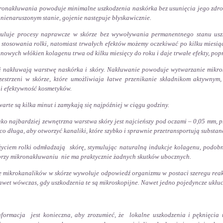
onakłuwania powoduje minimalne uszkodzenia naskórka bez usunięcia jego zdrow
 nienaruszonym stanie, gojenie następuje błyskawicznie.
muluje procesy naprawcze w skórze bez wywoływania permanentnego stanu uszk
 stosowania rolki, natomiast trwałych efektów możemy oczekiwać po kilku miesi
 nowych włókien kolagenu trwa od kilku miesięcy do roku i daje trwałe efekty, po
i nakłuwają warstwę naskórka i skóry. Nakłuwanie powoduje wytwarzanie mikro
zestrzeni w skórze, które umożliwiaja łatwe przenikanie składnikom aktywnym
 i efektywność kosmetyków.
arte są kilka minut i zamykają się najpóźniej w ciągu godziny.
ako najbardziej zewnętrzna warstwa skóry jest najcieńszy pod oczami – 0,05 mm, pr
co długa, aby otworzyć kanaliki, które szybko i sprawnie przetransportują substan
życiem rolki odmładzają skórę, stymulując naturalną indukcje kolagenu, podobni
 przy mikronakłuwaniu nie ma praktycznie żadnych skutków ubocznych.
 mikrokanalików w skórze wywołuje odpowiedź organizmu w postaci szeregu reak
awet wówczas, gdy uszkodzenia te są mikroskopijne. Nawet jedno pojedyncze ukłu
nformacja jest konieczna, aby zrozumieć, że lokalne uszkodzenia i pęknięcia