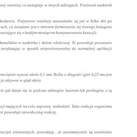
ej warstwy, co następuje w innych zabiegach. Ponieważ naskórek
odzenia. Pozytywne rezultaty zauważalne są już w kilka dni po
ącach, co związane jest z okresem formowania się nowego kolagenu
prawiające się z każdym miesiącem kontynuowania kuracji).
kanalików w naskórku i skórze właściwej. To powoduje powstanie
, zwiększając w sposób nieporównywalny do normalnej aplikacji
zeciętnie wynosi około 0,1 mm. Rolka o długości igieł 0,25 mm jest
cje aktywne w głąb skóry.
e jak dzieje się to podczas zabiegów laserem lub peelingów, z tą
cji mających na celu naprawę uszkodzeń. Taka reakcja organizmu
cie powoduje niewidoczną reakcję.
 naczyń włosowatych, powodują , że automatycznie są uwalniane