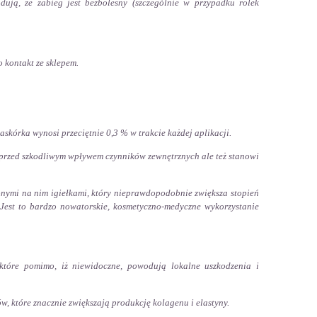
ują, że zabieg jest bezbolesny (szczególnie w przypadku rolek
o kontakt ze sklepem.
kórka wynosi przeciętnie 0,3 % w trakcie każdej aplikacji.
 przed szkodliwym wpływem czynników zewnętrznych ale też stanowi
zonymi na nim igiełkami, który nieprawdopodobnie zwiększa stopień
 Jest to bardzo nowatorskie, kosmetyczno-medyczne wykorzystanie
 które pomimo, iż niewidoczne, powodują lokalne uszkodzenia i
w, które znacznie zwiększają produkcję kolagenu i elastyny.