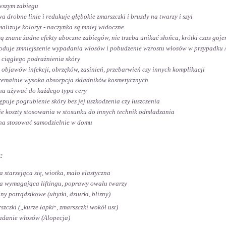
wszym zabiegu
a drobne linie i redukuje głębokie zmarszczki i bruzdy na twarzy i szyi
alizuje koloryt - naczynka są mniej widoczne
są znane żadne efekty uboczne zabiegów, nie trzeba unikać słońca, krótki czas goje
duje zmniejszenie wypadania włosów i pobudzenie wzrostu włosów w przypadku 
 ciągłego podrażnienia skóry
 objawów infekcji, obrzęków, zasinień, przebarwień czy innych komplikacji
remalnie wysoka absorpcja składników kosmetycznych
a używać do każdego typu cery
ępuje pogrubienie skóry bez jej uszkodzenia czy łuszczenia
ie koszty stosowania w stosunku do innych technik odmładzania
a stosować samodzielnie w domu
:
a starzejąca się, wiotka, mało elastyczna
a wymagająca liftingu, poprawy owalu twarzy
ny potrądzikowe (ubytki, dziurki, blizny)
„
szczki („kurze łapki
, zmarszczki wokół ust)
danie włosów (Alopecja)