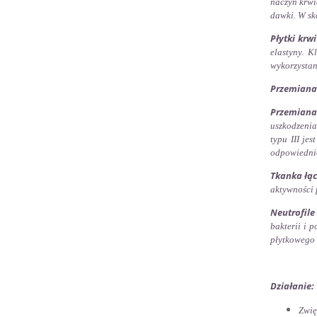
naczyń krwi
dawki.
W sk
Płytki krw
elastyny.
Kl
wykorzysta
Przemiana 
Przemiana 
uszkodzenia
typu III je
odpowiedni
Tkanka łąc
aktywności 
Neutrofile
bakterii i 
płytkowego 
Działanie:
Zwię