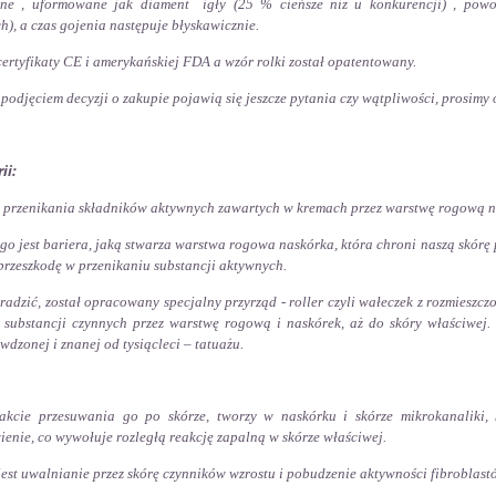
jne , uformowane jak diament igły (25 % cieńsze niż u konkurencji) , powod
h), a czas gojenia następuje błyskawicznie.
certyfikaty CE i amerykańskiej FDA a wzór rolki został opatentowany.
 podjęciem decyzji o zakupie pojawią się jeszcze pytania czy wątpliwości, prosimy 
ii:
 przenikania składników aktywnych zawartych w kremach przez warstwę rogową nas
o jest bariera, jaką stwarza warstwa rogowa naskórka, która chroni naszą skórę
przeszkodę w przenikaniu substancji aktywnych.
radzić, został opracowany specjalny przyrząd - roller czyli wałeczek z rozmieszc
 substancji czynnych przez warstwę rogową i naskórek, aż do skóry właściwej.
dzonej i znanej od tysiącleci – tatuażu.
rakcie przesuwania go po skórze, tworzy w naskórku i skórze mikrokanaliki,
enie, co wywołuje rozległą reakcję zapalną w skórze właściwej.
jest uwalnianie przez skórę czynników wzrostu i pobudzenie aktywności fibroblastó