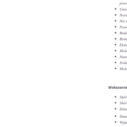
pier
Usuw
Norm
Nie 
Powo
Brak
Brak
Ekst
Możn
Nast
Nisk
Możn
Wskazania
Skór
Skór
Zmia
Zmar
Wypa