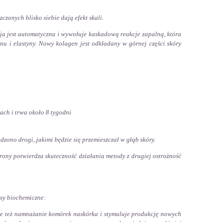
czonych blisko siebie dają efekt skali.
cja jest automatyczna i wywołuje kaskadową reakcje zapalną, która
nu i elastyny. Nowy kolagen jest odkładany w górnej części skóry
ach i trwa około 8 tygodni
ono drogi, jakimi będzie się przemieszczał w głąb skóry.
trony potwierdza skuteczność działania metody z drugiej ostrożność
sy biochemiczne:
le też namnażanie komórek naskórka i stymuluje produkcję nowych