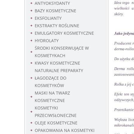
ANTYOKSYDANTY
Idea tego n
wielkości u
BAZY KOSMETYCZNE
skóry.
EKSFOLIANTY
EKSTRAKTY ROŚLINNE
EMULGATORY KOSMETYCZNE
Jako jedyna
HYDROLATY
Producent r
ŚRODKI KONSERWUJĄCE W
derma-rolle
KOSMETYKACH
Do użytku d
KWASY KOSMETYCZNE
Derma rolle
NATURALNE PREPARATY
zastosowanie
ŁAGODZĄCE DO
Rolka z jej
KOSMETYKÓW
MASKI NA TWARZ
Efekt ten s
KOSMETYCZNE
odżywczych,
KOSMETYKI
Przenikanie 
PRZECIWSŁONECZNE
Większa lic
OLEJE KOSMETYCZNE
mikrokana
OPAKOWANIA NA KOSMETYKI