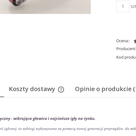
szt
Ocena::
Producent
Kod produ
Koszty dostawy
Opinie o produkcie (
Cena nie zawiera ewentualnych kosz
płatności
yczny - wibrująca głowica i
najcieńsze igły na rynku.
pii igłowej to zabiegi wykonywane za pomocą nowej generacji przyrządów do mi