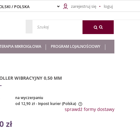
zarejestruj się
loguj
ERAPIA MIKROIGŁOWA
PROGRAM LOJALNOŚCIOWY
OLLER WIBRACYJNY 0,50 MM
:
na wyczerpaniu
od 12,90 zł
- Inpost kurier
(Polska)
sprawdź formy dostawy
ena nie zawiera ewentualnych kosztów
0 zł
łatności