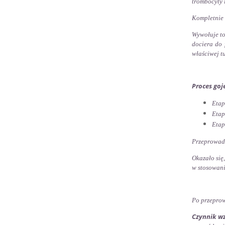
trombocyty 
Kompletnie i
Wywołuje to
dociera do 
właściwej t
Proces goj
Etap
Etap
Etap
Przeprowadz
Okazało się
w stosowani
Po przeprow
Czynnik wz