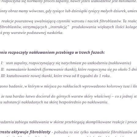
i rozpoczyna się normalny proces zapalny, nawet jeżeli uszkodzenie jest minimalne.
nny obraz mamy wówczas, gdy tysiące lub dziesiątki tysięcy małych dziurek, umiesz
 reakcje pourazową uwalniającą czynniki wzrostu i naciek fibroblastów. Ta reak
fibroblastów, otrzymujących „instrukcję” produkowania większych ilości kolage
uż przy warstwie podstawnej naskórka.
enia rozpoczęty nakłuwaniem przebiega w trzech fazach:
 I: stan zapalny, rozpoczynający się natychmiast po uszkodzeniu (nakłuwaniu)
 II: namnażanie komórek (formowanie tkanki), które rozpoczyna się po około 5 dni
 III: kształtowanie nowej tkanki, które trwa od 8 tygodni do 1 roku.
ono badanie, w którym w miejsca po nakłuciach wprowadzono kolorowy tusz i śledz
, że tusz bardzo łatwo docierał do górnych warstw skóry właściwej – co z jednej s
u substancji nakładanych na skórę bezpośrednio po nakłuwaniu.
adzeniu zabiegu nakłuwania w skórze przebiegają skomplikowane reakcje i proce
rostu aktywuje fibroblasty
- pobudza to nie tylko namnażanie fibroblastów a