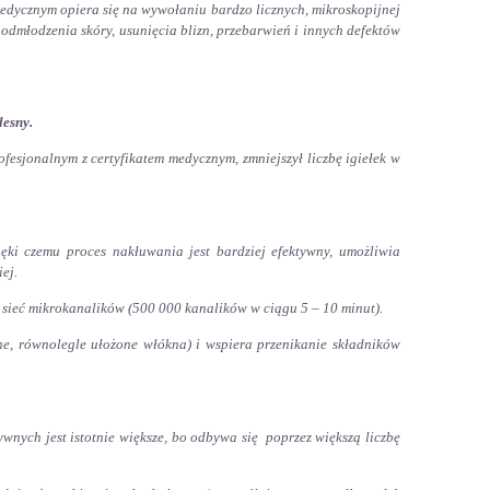
dycznym opiera się na wywołaniu bardzo licznych, mikroskopijnej
odmłodzenia skóry, usunięcia blizn, przebarwień i innych defektów
bolesny.
ofesjonalnym z certyfikatem medycznym, zmniejszył liczbę igiełek w
ięki czemu proces nakłuwania jest bardziej efektywny, umożliwia
ej.
 sieć mikrokanalików (500 000 kanalików w ciągu 5 – 10 minut).
ne, równolegle ułożone włókna) i wspiera przenikanie składników
tywnych jest istotnie większe, bo odbywa się poprzez większą liczbę