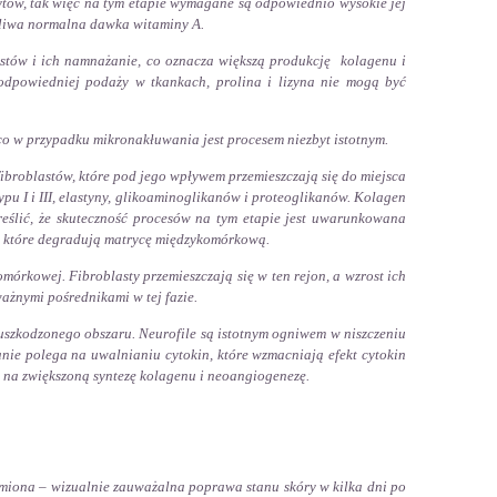
ytów, tak więc na tym etapie wymagane są odpowiednio wysokie jej
liwa normalna dawka witaminy A.
stów i ich namnażanie, co oznacza większą produkcję kolagenu i
odpowiedniej podaży w tkankach, prolina i lizyna nie mogą być
o w przypadku mikronakłuwania jest procesem niezbyt istotnym.
fibroblastów, które pod jego wpływem przemieszczają się do miejsca
pu I i III, elastyny, glikoaminoglikanów i proteoglikanów. Kolagen
reślić, że skuteczność procesów na tym etapie jest uwarunkowana
, które degradują matrycę międzykomórkową.
órkowej. Fibroblasty przemieszczają się w ten rejon, a wzrost ich
ażnymi pośrednikami w tej fazie.
 uszkodzonego obszaru. Neurofile są istotnym ogniwem w niszczeniu
nie polega na uwalnianiu cytokin, które wzmacniają efekt cytokin
 na zwiększoną syntezę kolagenu i neoangiogenezę.
 ramiona – wizualnie zauważalna poprawa stanu skóry w kilka dni po