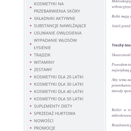
Mikroskopi
KOSMETYKI NA
wibracyjnyc
PRZEBARWIENIA SKÓRY
Rolki mają 
SKŁADNIKI AKTYWNE
SUBSTANCJE NAWILŻAJĄCE
Jeżeli przed
USUWANIE OWŁOSIENIA
WYPADANIE WŁOSÓW
Trochę teor
ŁYSIENIE
TRĄDZIK
Skuteczność
WITAMINY
Powodem teg
ZESTAWY
największą 
KOSMETYKI DLA 20 LATKI
Aby temu za
KOSMETYKI DLA 30 LATKI
przenikania
KOSMETYKI DLA 40 LATKI
metody spraw
KOSMETYKI DLA 50 LATKI
SUPLEMENTY DIETY
Roller w t
SPRZEDAŻ HURTOWA
mikrokrwawi
NOWOŚCI
Rezultatem 
PROMOCJE