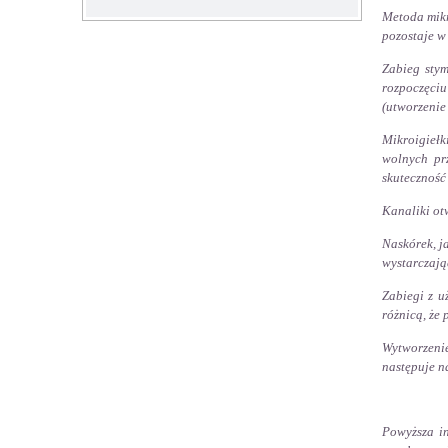
Metoda mikr
pozostaje w
Zabieg sty
rozpoczęciu
(utworzenie
Mikroigiełk
wolnych pr
skuteczność
Kanaliki otw
Naskórek, j
wystarczają
Zabiegi z u
różnicą, że
Wytworzenie
następuje n
Powyższa i