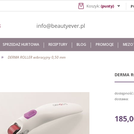
Koszyk:
(pusty)
941 608
info@beautyever.pl
SPRZEDAŻ HURTOWA
RECEPTURY
BLOG
PROMOCJE
MEZOT
»
DERMA ROLLER wibracyjny 0,50 mm
DERMA R
dostępność:
dostawa:
C
185,0
p