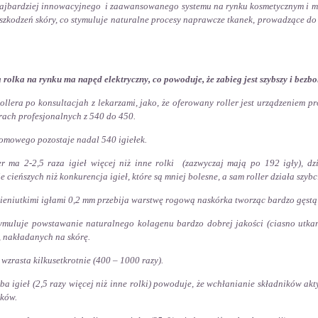
ajbardziej innowacyjnego i zaawansowanego systemu na rynku kosmetycznym i me
szkodzeń skóry, co stymuluje naturalne procesy naprawcze tkanek, prowadzące do 
 rolka na rynku ma napęd elektryczny, co powoduje, że zabieg jest szybszy i bez
ollera po konsultacjah z lekarzami, jako, że oferowany roller jest urządzeniem pr
rach profesjonalnych z 540 do 450.
omowego pozostaje nadal 540 igiełek.
r ma 2-2,5 raza igieł więcej niż inne rolki (zazwyczaj mają po 192 igły), dz
 cieńszych niż konkurencja igieł, które są mniej bolesne, a sam roller działa szybci
 cieniutkimi igłami 0,2 mm przebija warstwę rogową naskórka tworząc bardzo gęstą
tymuluje powstawanie naturalnego kolagenu bardzo dobrej jakości (ciasno utka
 nakładanych na skórę.
wzrasta kilkusetkrotnie (400 – 1000 razy).
zba igieł (2,5 razy więcej niż inne rolki) powoduje, że wchłanianie składników ak
lików.