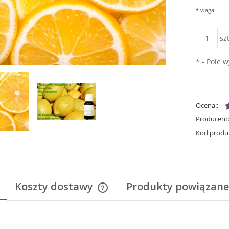
*
waga:
szt
*
- Pole 
Ocena::
Producent
Kod produ
Koszty dostawy
Produkty powiązane
Cena nie zawiera ewentualnych kosz
płatności