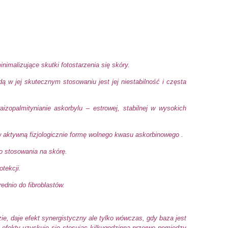
imalizujące skutki fotostarzenia się skóry.
 w jej skutecznym stosowaniu jest jej niestabilność i częsta
zopalmitynianie askorbylu – estrowej, stabilnej w wysokich
 aktywną fizjologicznie formę wolnego kwasu askorbinowego .
o stosowania na skórę.
tekcji.
ednio do fibroblastów.
e, daje efekt synergistyczny ale tylko wówczas, gdy baza jest
efekty uzyskuje się stosując kilkugodzinna przerwę pomiędzy