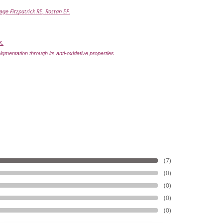
Fitzpatrick RE
Rostan EF
amage
,
.
K
.
igmentation through its anti-oxidative properties
(7)
(0)
(0)
(0)
(0)