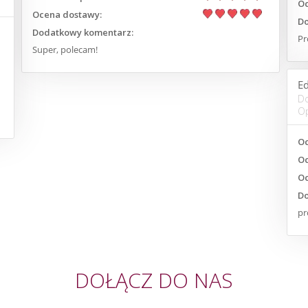
Oc
Ocena dostawy:
Do
Dodatkowy komentarz:
Pr
Super, polecam!
E
D
Op
Oc
Oc
Oc
Do
pr
DOŁĄCZ DO NAS