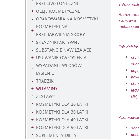
PRZECIWSŁONECZNE
Tetraizopa
OLEJE KOSMETYCZNE
Bardzo sta
OPAKOWANIA NA KOSMETYKI
kwasowej. 
KOSMETYKI NA
melanogene
PRZEBARWIENIA SKÓRY
SKŁADNIKI AKTYWNE
Jak działa
SUBSTANCJE NAWILŻAJĄCE
USUWANIE OWŁOSIENIA
stym
skór
WYPADANIE WŁOSÓW
popr
ŁYSIENIE
powo
TRĄDZIK
chro
WITAMINY
regu
ZESTAWY
UV, 
KOSMETYKI DLA 20 LATKI
KOSMETYKI DLA 30 LATKI
Zastosowan
KOSMETYKI DLA 40 LATKI
KOSMETYKI DLA 50 LATKI
seru
SUPLEMENTY DIETY
doda