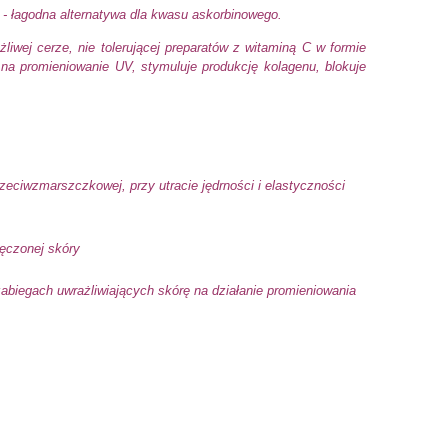
h - łagodna alternatywa dla kwasu askorbinowego.
iwej cerze, nie tolerującej preparatów z witaminą C w formie
na promieniowanie UV, stymuluje produkcję kolagenu, blokuje
rzeciwzmarszczkowej, przy utracie jędrności i elastyczności
męczonej skóry
abiegach uwrażliwiających skórę na działanie promieniowania