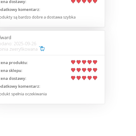
ena dostawy:
datkowy komentarz:
odukty są bardzo dobre a dostawa szybka
dward
odano: 2025-09-26
inia zweryfikowana
ena produktu:
ena sklepu:
ena dostawy:
datkowy komentarz:
odukt spełnia oczekiwania