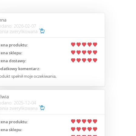
nna
odano: 2026-02-07
inia zweryfikowana
ena produktu:
ena sklepu:
ena dostawy:
datkowy komentarz:
odukt spełnił moje oczekiwania,
lwia
odano: 2025-12-04
inia zweryfikowana
ena produktu:
ena sklepu: