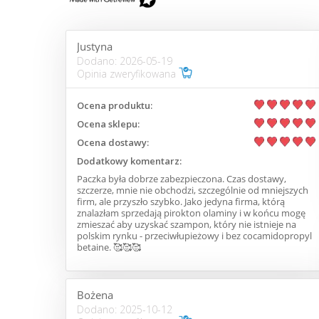
Justyna
Dodano: 2026-05-19
Opinia zweryfikowana
Ocena produktu:
Ocena sklepu:
Ocena dostawy:
Dodatkowy komentarz:
Paczka była dobrze zabezpieczona. Czas dostawy,
szczerze, mnie nie obchodzi, szczególnie od mniejszych
firm, ale przyszło szybko. Jako jedyna firma, którą
znalazłam sprzedają pirokton olaminy i w końcu mogę
zmieszać aby uzyskać szampon, który nie istnieje na
polskim rynku - przeciwłupieżowy i bez cocamidopropyl
betaine. 🥰🥰🥰
Bożena
Dodano: 2025-10-12