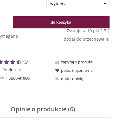
.
do koszyka
Zyskujesz
10
pkt [
?
]
wymagane
dodaj do przechowalni
zapytaj o produkt
:
Producent
poleć znajomemu
ktu:
5BB3-819D5
dodaj opinię
Opinie o produkcie (6)
tów