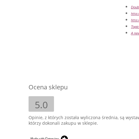
Doubl
http
http:
Topic
A new
Ocena sklepu
5.0
Opinie, z których została wyliczona średnia, są wyst
którzy dokonali zakupu w sklepie.