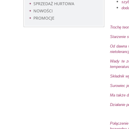
szyb
SPRZEDAŻ HURTOWA
dod
NOWOŚCI
PROMOCJE
Trochę teor
Starzenie s
Od dawna w
nietoleranc
Wady te zo
temperatur
Składnik w
Surowiec j
Ma także dz
Działanie 
Połączenie
bezwodna (