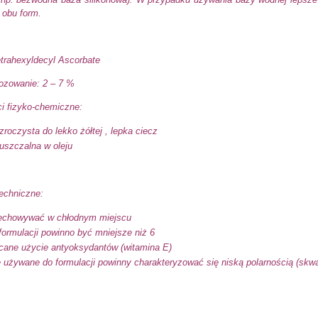
 obu form.
trahexyldecyl Ascorbate
ozowanie: 2 – 7 %
i fizyko-chemiczne:
zroczysta do lekko żółtej , lepka ciecz
uszczalna w oleju
techniczne:
echowywać w chłodnym miejscu
ormulacji powinno być mniejsze niż 6
cane użycie antyoksydantów (witamina E)
e używane do formulacji powinny charakteryzować się niską polarnością (skw