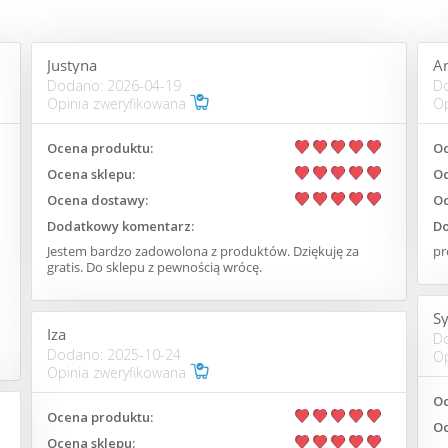
Justyna
A
Dodano: 2026-04-19
D
Opinia zweryfikowana
Op
Ocena produktu:
Oc
Ocena sklepu:
Oc
Ocena dostawy:
Oc
Dodatkowy komentarz:
Do
Jestem bardzo zadowolona z produktów. Dziękuję za
pr
gratis. Do sklepu z pewnością wrócę.
Sy
Iza
D
Dodano: 2025-10-24
Op
Opinia zweryfikowana
Oc
Ocena produktu:
Oc
Ocena sklepu: