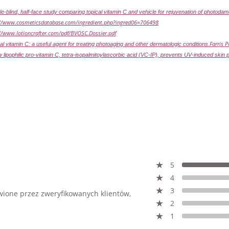
e-blind, half-face study comparing topical vitamin C and vehicle for rejuvenation of photod
://www.cosmeticsdatabase.com/ingredient.php?ingred06=706498
//www.lotioncrafter.com/pdf/BVOSC.Dossier.pdf
Farris P
al vitamin C: a useful agent for treating photoaging and other dermatologic conditions.
 lipophilic pro-vitamin C, tetra-isopalmitoylascorbic acid (VC-IP), prevents UV-induced skin p
5
4
3
awione przez zweryfikowanych klientów,
2
1