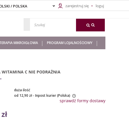
zarejestruj się
loguj
ERAPIA MIKROIGŁOWA
PROGRAM LOJALNOŚCIOWY
 WITAMINA C NIE PODRAŻNIA
:
duża ilość
od 12,90 zł
- Inpost kurier
(Polska)
sprawdź formy dostawy
ena nie zawiera ewentualnych kosztów
 zł
łatności