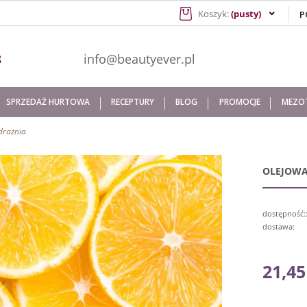
Koszyk:
(pusty)
941 608
info@beautyever.pl
SPRZEDAŻ HURTOWA
RECEPTURY
BLOG
PROMOCJE
MEZOT
drażnia
OLEJOWA
dostępność:
dostawa:
C
21,45
p