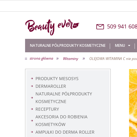
509 
NATURALNE PÓŁPRODUKTY KOSMETYCZNE
MENU
»
»
strona główna
Witaminy
OLEJOWA WITAMINA C nie po
O NAS
KONTAKT
PRODUKTY MESOSYS
DERMAROLLER
NATURALNE PÓŁPRODUKTY
KOSMETYCZNE
RECEPTURY
AKCESORIA DO ROBIENIA
KOSMETYKÓW
AMPUŁKI DO DERMA ROLLER