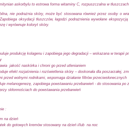
lmitynian askorbylu to estrowa forma witaminy C, rozpuszczalna w tłuszczac
bilna, nie podrażnia skóry, może być stosowana również przez osoby o wrażl
Zapobiega oksydacji tłuszczów, łagodzi podrażnienia wywołane ekspozycją 
zę i wyrównuje koloryt skóry.
:
uluje produkcję kolagenu i zapobiega jego degradacji – wskazana w terapii p
y
awia jakość naskórka i chroni go przed utlenianiem
duje efekt rozjaśnienia i rozświetlenia skóry – doskonała dla poszarzałej, z
ni przed wolnymi rodnikami, wspomaga działanie filtrów przeciwsłonecznych
luje melanogenezę, zapobiega powstawaniu przebarwień - do stosowania po z
przy skłonnościach do powstawania przebarwień
ie :
m na dzień
tek do gotowych kremów stosowany na dzień i/lub na noc