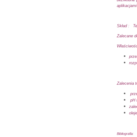
aplikacjami
Skład : Te
Zalecane d
Właściwośc
prze
rozp
Zalecenia 
prz
pH f
zale
olej
Bibliografia: