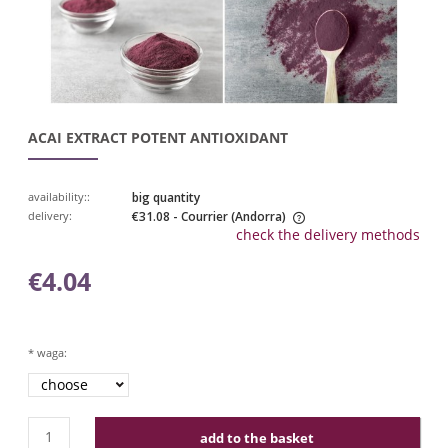
ACAI EXTRACT POTENT ANTIOXIDANT
availability::
big quantity
delivery:
€31.08
- Courrier
(Andorra)
check the delivery methods
The price does not include any possible payment costs
€4.04
*
waga:
add to the basket