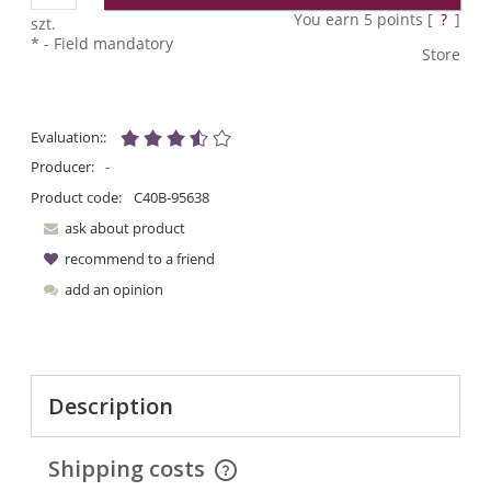
You earn
5
points [
?
]
szt.
*
- Field mandatory
Store
Evaluation::
-
Producer:
Product code:
C40B-95638
ask about product
recommend to a friend
add an opinion
Description
Shipping costs
The price does not include any possible payment costs