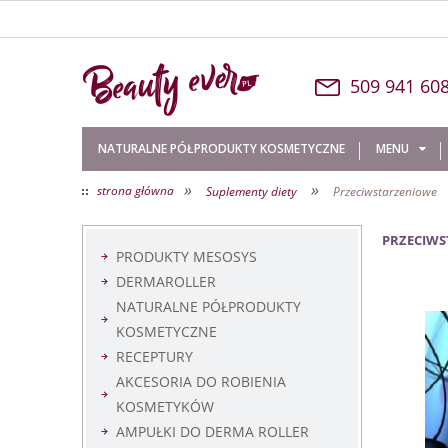
509 
NATURALNE PÓŁPRODUKTY KOSMETYCZNE
MENU
»
»
strona główna
Suplementy diety
Przeciwstarzeniowe
O NAS
KONTAKT
PRZECIW
PRODUKTY MESOSYS
DERMAROLLER
NATURALNE PÓŁPRODUKTY
KOSMETYCZNE
RECEPTURY
AKCESORIA DO ROBIENIA
KOSMETYKÓW
AMPUŁKI DO DERMA ROLLER