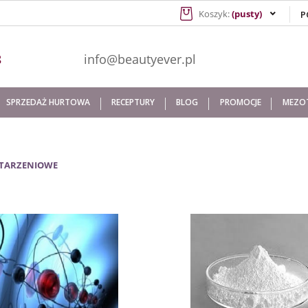
Koszyk:
(pusty)
941 608
info@beautyever.pl
SPRZEDAŻ HURTOWA
RECEPTURY
BLOG
PROMOCJE
MEZOT
STARZENIOWE