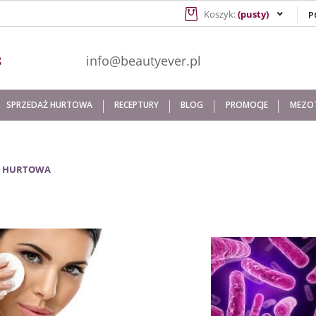
Koszyk:
(pusty)
941 608
info@beautyever.pl
SPRZEDAŻ HURTOWA
RECEPTURY
BLOG
PROMOCJE
MEZOT
Ż HURTOWA