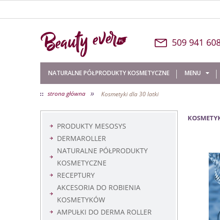
509 
NATURALNE PÓŁPRODUKTY KOSMETYCZNE
MENU
»
strona główna
Kosmetyki dla 30 latki
O NAS
KONTAKT
KOSMETYKI
PRODUKTY MESOSYS
DERMAROLLER
NATURALNE PÓŁPRODUKTY
KOSMETYCZNE
RECEPTURY
AKCESORIA DO ROBIENIA
KOSMETYKÓW
AMPUŁKI DO DERMA ROLLER