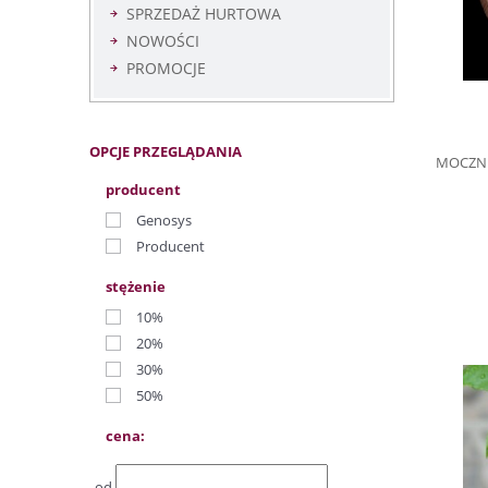
SPRZEDAŻ HURTOWA
NOWOŚCI
PROMOCJE
OPCJE PRZEGLĄDANIA
MOCZNI
producent
Genosys
Producent
stężenie
10%
20%
30%
50%
cena:
od