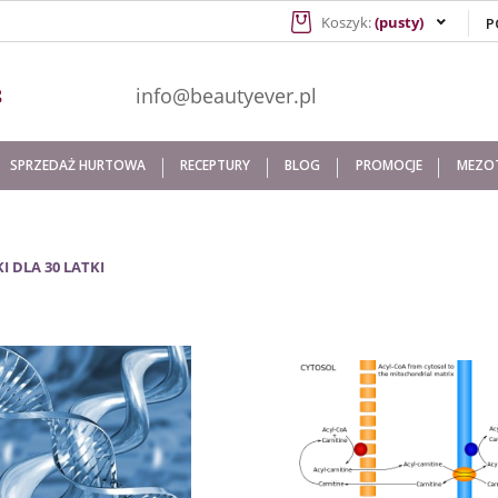
Koszyk:
(pusty)
941 608
info@beautyever.pl
SPRZEDAŻ HURTOWA
RECEPTURY
BLOG
PROMOCJE
MEZOT
 DLA 30 LATKI