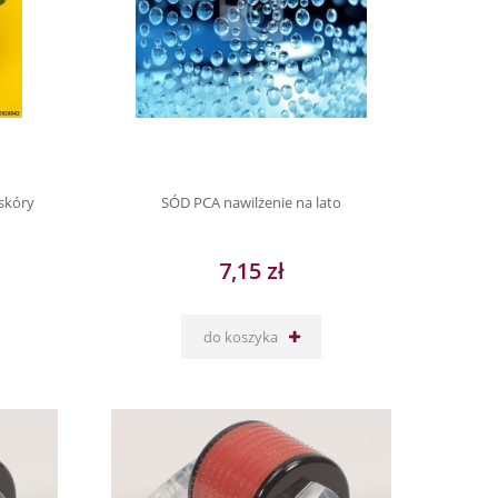
skóry
SÓD PCA nawilżenie na lato
7,15 zł
do koszyka